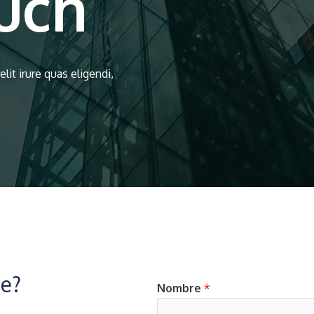
uch
lit irure quas eligendi,
me?
Nombre
*