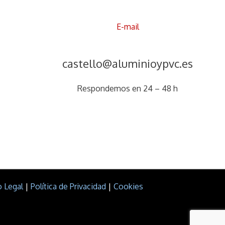
E-mail
castello@aluminioypvc.es
Respondemos en 24 – 48 h
o Legal
|
Política de Privacidad
|
Cookies